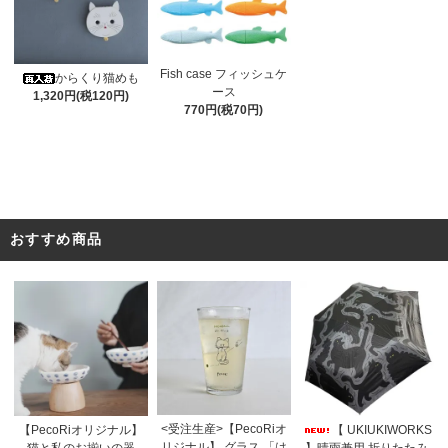
Fish case フィッシュケ
からくり猫めも
ース
1,320円(税120円)
770円(税70円)
おすすめ商品
<受注生産>【PecoRiオ
【PecoRiオリジナル】
【 UKIUKIWORKS
リジナル】 グラス 「は
猫と私のお揃いの器
】晴雨兼用 折りたたみ