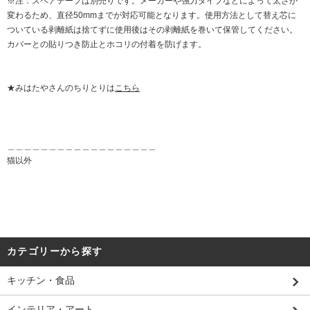
※注：スペアテープは別売りです。メーカーや強力タイプなどによって太さが
変わるため、直径50mmまでが対応可能となります。使用方法として替え芯に
ついている剥離紙は捨てずに使用後はその剥離紙を巻いて保管してください。
カバーとの貼りつき防止とホコリの付着を防げます。
★みはたやさんのちりとりは
こちら
＿＿＿＿＿＿＿＿＿＿＿＿＿＿＿＿＿＿
猫以外
カテゴリーから探す
キッチン・食品
インテリア・アート