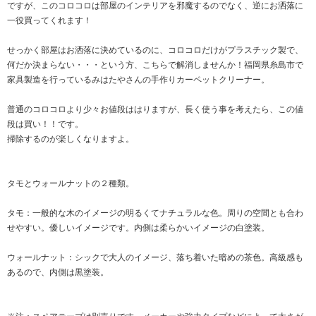
ですが、このコロコロは部屋のインテリアを邪魔するのでなく、逆にお洒落に
一役買ってくれます！
せっかく部屋はお洒落に決めているのに、コロコロだけがプラスチック製で、
何だか決まらない・・・という方、こちらで解消しませんか！福岡県糸島市で
家具製造を行っているみはたやさんの手作りカーペットクリーナー。
普通のコロコロより少々お値段ははりますが、長く使う事を考えたら、この値
段は買い！！です。
掃除するのが楽しくなりますよ。
タモとウォールナットの２種類。
タモ：一般的な木のイメージの明るくてナチュラルな色。周りの空間とも合わ
せやすい。優しいイメージです。内側は柔らかいイメージの白塗装。
ウォールナット：シックで大人のイメージ、落ち着いた暗めの茶色。高級感も
あるので、内側は黒塗装。