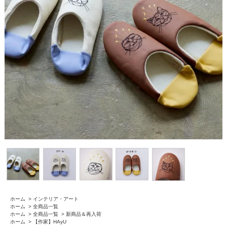
ホーム
>
インテリア・アート
ホーム
>
全商品一覧
ホーム
>
全商品一覧
>
新商品＆再入荷
ホーム
>
【作家】HAyU