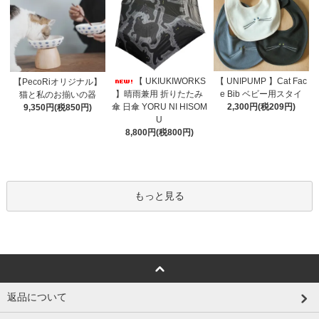
【 UNIPUMP 】Cat Fac
【 UKIUKIWORKS
【PecoRiオリジナル】
e Bib ベビー用スタイ
】晴雨兼用 折りたたみ
猫と私のお揃いの器
2,300円(税209円)
傘 日傘 YORU NI HISOM
9,350円(税850円)
U
8,800円(税800円)
もっと見る
返品について