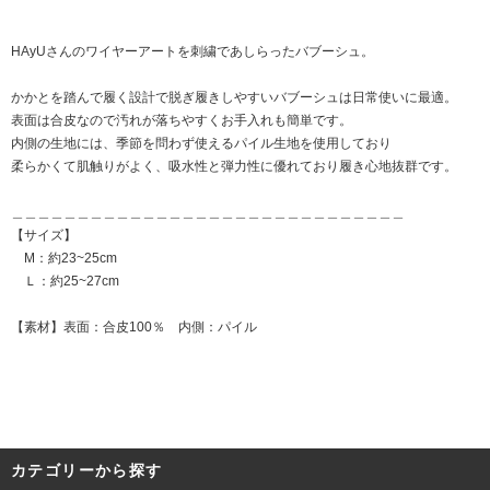
HAyUさんのワイヤーアートを刺繍であしらったバブーシュ。
かかとを踏んで履く設計で脱ぎ履きしやすいバブーシュは日常使いに最適。
表面は合皮なので汚れが落ちやすくお手入れも簡単です。
内側の生地には、季節を問わず使えるパイル生地を使用しており
柔らかくて肌触りがよく、吸水性と弾力性に優れており履き心地抜群です。
＿＿＿＿＿＿＿＿＿＿＿＿＿＿＿＿＿＿＿＿＿＿＿＿＿＿＿＿＿＿
【サイズ】
M：約23~25cm
Ｌ：約25~27cm
【素材】表面：合皮100％ 内側：パイル
カテゴリーから探す