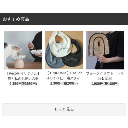
おすすめ商品
【 UNIPUMP 】Cat Fac
【PecoRiオリジナル】
フォーククラフト うち
e Bib ベビー用スタイ
猫と私のお揃いの器
わ L 団扇
2,300円(税209円)
9,350円(税850円)
1,980円(税180円)
もっと見る