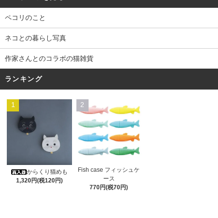
ペコリのこと
ネコとの暮らし写真
作家さんとのコラボの猫雑貨
ランキング
1
2
Fish case フィッシュケ
からくり猫めも
ース
1,320円(税120円)
770円(税70円)