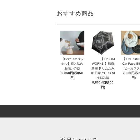
おすすめ商品
【 UNIPUM
【PecoRiオリジ
【 UKIUKI
Cat Face Bi
ナル】猫と私の
WORKS 】晴雨
ビー用スタ
お揃いの器
兼用 折りたたみ
2,300円(税
9,350円(税850
傘 日傘 YORU NI
円)
円)
HISOMU
8,800円(税800
円)