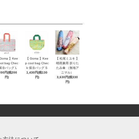
Goma 】Kee
【 Goma 】Kee
【 松尾ミユキ 】
ool bag Chec
p cool bag Chec
晴雨兼用 折りた
 保冷バッグ L
k 保冷バッグ S
たみ傘 （無地ア
200円(税200
1,430円(税130
ニマル）
円)
円)
3,630円(税330
円)