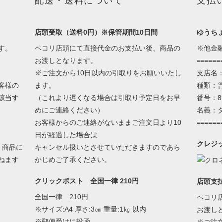
配送・送料について
支払
店頭受取（送料0円）※保管期間10日間
ゆうち
す。
ペコリ店頭にて直接代金のお支払い後、商品の
※他金
お渡しとなります。
======
※ご注文から10日以内の引取りをお願いいたし
支店名
客様の
ます。
種類：
該当す
（これより遅くなる場合は引取り予定日をお早
番号：89
めにご連絡ください）
名義：
お客様からのご連絡がないままご注文日より10
======
日が経過した場合は
クレジ
。商品に
キャンセル扱いとさせていただきますのであら
ねます
かじめご了承ください。
クリックポスト 全国一律 210円
店頭支
全国一律 210円
ペコリ
※サイズ:A4 厚さ:3㎝ 重量:1㎏ 以内
お渡し
※郵便受けに投函
※ご注