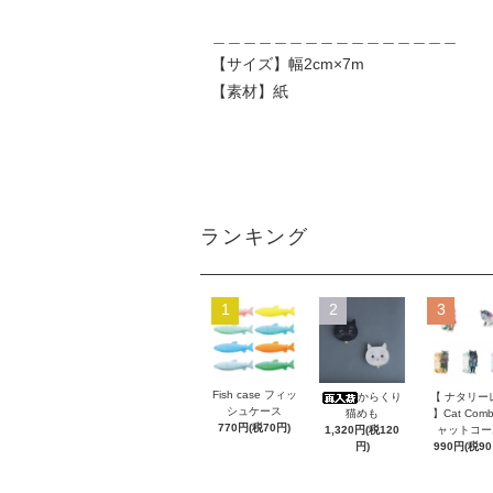
＿＿＿＿＿＿＿＿＿＿＿＿＿＿＿＿
【サイズ】幅2cm×7m
【素材】紙
ランキング
1
2
3
Fish case フィッ
からくり
【 ナタリー
シュケース
猫めも
】Cat Com
770円(税70円)
1,320円(税120
ャットコー
円)
990円(税90