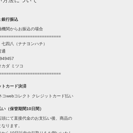
い方法について
ょ銀行振込
融機関からお振込の場合
==========================
：七四八（ナナヨンハチ）
普通
49457
タカダ ミツコ
==========================
ットカード決済
払い（保管期間10日間）
店頭にて直接代金のお支払い後、商品の
となります。
文から10日以内の引取りをお願いいたし