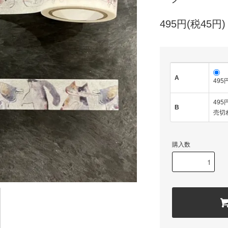
495円(税45円)
A
495
495
B
売切
購入数