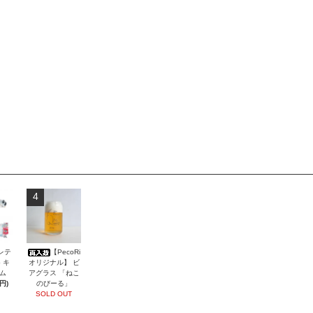
4
【PecoRi
レテ
オリジナル】 ビ
b キ
アグラス 「ねこ
ム
のびーる」
円)
SOLD OUT