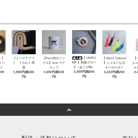
【 UNIPU
P 】
フォーククラフ
【PecoRiオリジ
【 Moon Cabinet
【 
MP 】刺繍ブロー
b ベ
ト うちわ L 団
ナル】new マグ
】じゃまになる
p c
チ（あくび猫）
イ
扇
カップ
キーホルダー
k
3,300円(税300
209
1,980円(税180
1,650円(税150
2,222円(税202
2,
円)
円)
円)
円)