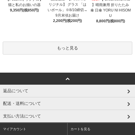
リジナル】 グラス 「は
猫と私のお揃いの器
】晴雨兼用 折りたたみ
いボール」※8/10締切→
9,350円(税850円)
傘 日傘 YORU NI HISOM
9月末頃お届け
U
2,200円(税200円)
8,800円(税800円)
もっと見る
返品について
配送・送料について
支払い方法について
マイアカウント
カートを見る