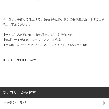
※一点ずつ手作りで仕上げている商品のため、多少の個体差がありますことを
予めご了承ください。
＿＿＿＿＿＿＿＿＿＿＿＿＿＿＿
【サイズ】高さ約27cm（持ち手含まず） 直径約26cm
【素材】サイザル麻、ウール、アクリル毛糸
【生産国】かご: ケニア ワッペン：フィリピン 組み立て: 日本
THECAT'SISSUEFES2026
カテゴリーから探す
キッチン・食品