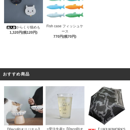
Fish case フィッシュケ
からくり猫めも
ース
1,320円(税120円)
770円(税70円)
おすすめ商品
<受注生産>【PecoRiオ
【PecoRiオリジナル】
【 UKIUKIWORKS