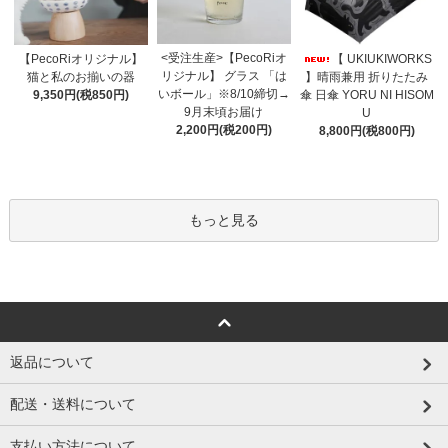
<受注生産>【PecoRiオ
【PecoRiオリジナル】
【 UKIUKIWORKS
リジナル】 グラス 「は
猫と私のお揃いの器
】晴雨兼用 折りたたみ
いボール」※8/10締切→
9,350円(税850円)
傘 日傘 YORU NI HISOM
9月末頃お届け
U
2,200円(税200円)
8,800円(税800円)
もっと見る
返品について
配送・送料について
支払い方法について