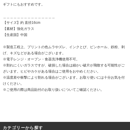
ギフトにもおすすめです。
＿＿＿＿＿＿＿＿＿＿＿＿＿＿＿
【サイズ】約 直径16cm
【素材】強化ガラス
【生産国】中国
※製造工程上、プリントの色ムラやズレ、インクとび、ピンホール、鉄粉、剥
げ、キズなどがある場合がございます。
※電子レンジ・オーブン・食器洗浄機使用不可。
※割れにくいガラスですが、破損した場合は細かい破片が飛散する可能性がご
ざいます。ヒビやカケがある場合はご使用をおやめください。
※温度差や衝撃により割れる場合がございます。お取り使いには十分お気を付
けください。
※ご使用の際は商品貼付のお取り扱いについてご確認ください。
カテゴリーから探す