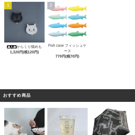
1
2
Fish case フィッシュケ
からくり猫めも
ース
1,320円(税120円)
770円(税70円)
おすすめ商品